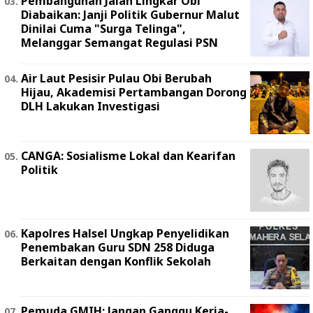
Pembangunan Jalan Lingkar Obi
Diabaikan: Janji Politik Gubernur Malut
Dinilai Cuma "Surga Telinga",
Melanggar Semangat Regulasi PSN ‎
Air Laut Pesisir Pulau Obi Berubah
Hijau, Akademisi Pertambangan Dorong
DLH Lakukan Investigasi
CANGA: Sosialisme Lokal dan Kearifan
Politik
Kapolres Halsel Ungkap Penyelidikan
Penembakan Guru SDN 258 Diduga
Berkaitan dengan Konflik Sekolah
Pemuda GMIH: Jangan Ganggu Kerja-