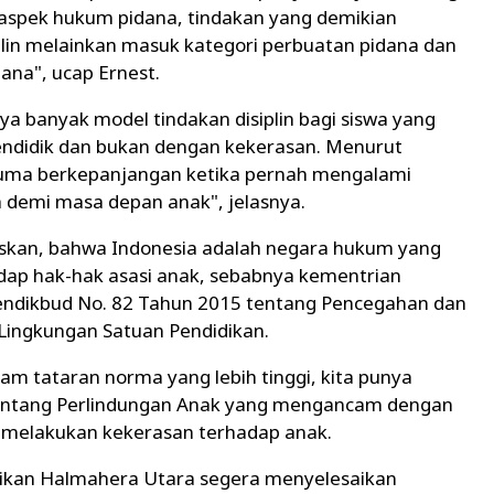
 aspek hukum pidana, tindakan yang demikian
iplin melainkan masuk kategori perbuatan pidana dan
ana", ucap Ernest.
lnya banyak model tindakan disiplin bagi siswa yang
endidik dan bukan dengan kekerasan. Menurut
auma berkepanjangan ketika pernah mengalami
h demi masa depan anak", jelasnya.
skan, bahwa Indonesia adalah negara hukum yang
dap hak-hak asasi anak, sebabnya kementrian
endikbud No. 82 Tahun 2015 tentang Pencegahan dan
Lingkungan Satuan Pendidikan.
lam tataran norma yang lebih tinggi, kita punya
entang Perlindungan Anak yang mengancam dengan
g melakukan kekerasan terhadap anak.
dikan Halmahera Utara segera menyelesaikan