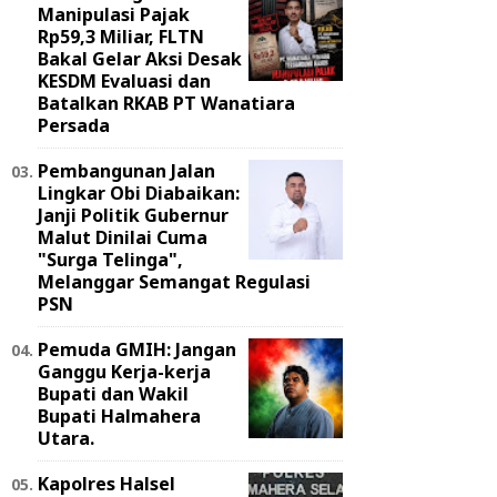
Manipulasi Pajak
Rp59,3 Miliar, FLTN
Bakal Gelar Aksi Desak
KESDM Evaluasi dan
Batalkan RKAB PT Wanatiara
Persada ‎
Pembangunan Jalan
Lingkar Obi Diabaikan:
Janji Politik Gubernur
Malut Dinilai Cuma
"Surga Telinga",
Melanggar Semangat Regulasi
PSN ‎
Pemuda GMIH: Jangan
Ganggu Kerja-kerja
Bupati dan Wakil
Bupati Halmahera
Utara.
Kapolres Halsel