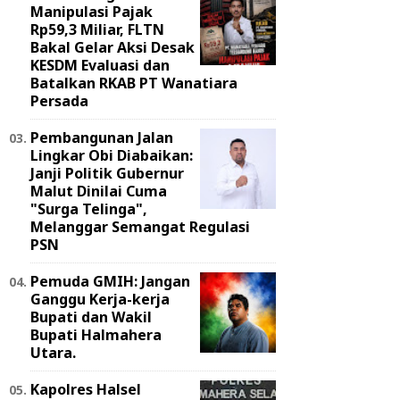
Manipulasi Pajak
Rp59,3 Miliar, FLTN
Bakal Gelar Aksi Desak
KESDM Evaluasi dan
Batalkan RKAB PT Wanatiara
Persada ‎
Pembangunan Jalan
Lingkar Obi Diabaikan:
Janji Politik Gubernur
Malut Dinilai Cuma
"Surga Telinga",
Melanggar Semangat Regulasi
PSN ‎
Pemuda GMIH: Jangan
Ganggu Kerja-kerja
Bupati dan Wakil
Bupati Halmahera
Utara.
Kapolres Halsel