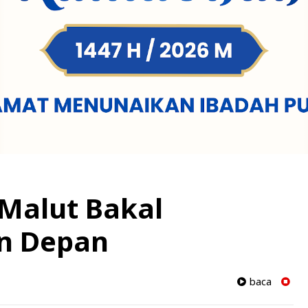
Malut Bakal
an Depan
baca