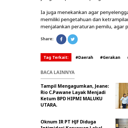
Ia juga menekankan agar penyelenggar
memiliki pengetahuan dan ketrampilan
menjalankan peraturan pemilu, agar pr
Share:
Tag Terkait:
#Daerah
#Gerakan
BACA LAINNYA
Tampil Mengagumkan, Jeane:
Rio C.Pawane Layak Menjadi
Ketum BPD HIPMI MALUKU
UTARA.
Oknum IR PT HJF Diduga
Intimidasi Karyawan Lokal