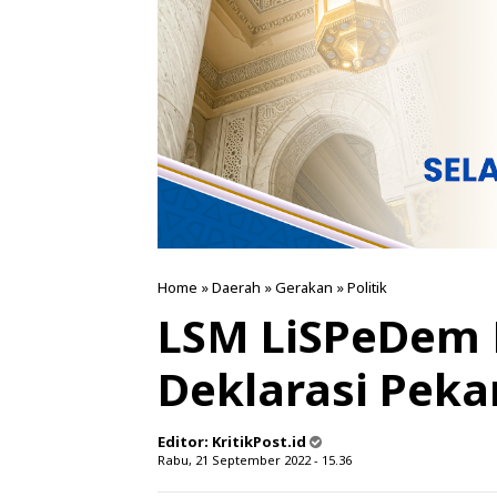
Home
»
Daerah
»
Gerakan
»
Politik
LSM LiSPeDem 
Deklarasi Pek
Editor:
KritikPost.id
Rabu, 21 September 2022 - 15.36