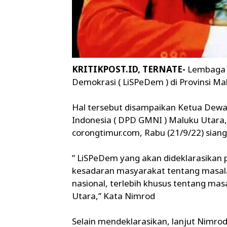
KRITIKPOST.ID, TERNATE-
Lembaga S
Demokrasi ( LiSPeDem ) di Provinsi Ma
Hal tersebut disampaikan Ketua Dew
Indonesia ( DPD GMNI ) Maluku Utara, 
corongtimur.com, Rabu (21/9/22) siang
” LiSPeDem yang akan dideklarasika
kesadaran masyarakat tentang masala
nasional, terlebih khusus tentang ma
Utara,” Kata Nimrod
Selain mendeklarasikan, lanjut Nimrod