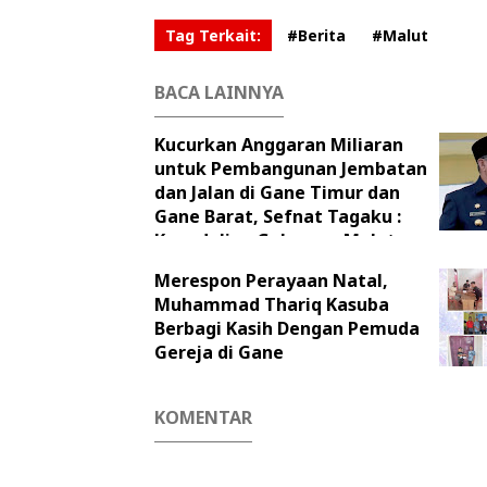
Tag Terkait:
#Berita
#Malut
BACA LAINNYA
Kucurkan Anggaran Miliaran
untuk Pembangunan Jembatan
dan Jalan di Gane Timur dan
Gane Barat, Sefnat Tagaku :
Kepedulian Gubernur Malut
Perlu di Apresiasi
Merespon Perayaan Natal,
Muhammad Thariq Kasuba
Berbagi Kasih Dengan Pemuda
Gereja di Gane
KOMENTAR