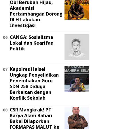
Obi Berubah Hijau,
Akademisi
Pertambangan Dorong
DLH Lakukan
Investigasi
CANGA: Sosialisme
Lokal dan Kearifan
Politik
Kapolres Halsel
Ungkap Penyelidikan
Penembakan Guru
SDN 258 Diduga
Berkaitan dengan
Konflik Sekolah
‎CSR Mangkrak! PT
Karya Alam Bahari
Bakal Dilaporkan
FORMAPAS MALUT ke