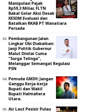
Manipulasi Pajak
Rp59,3 Miliar, FLTN
Bakal Gelar Aksi Desak
KESDM Evaluasi dan
Batalkan RKAB PT Wanatiara
Persada ‎
Pembangunan Jalan
Lingkar Obi Diabaikan:
Janji Politik Gubernur
Malut Dinilai Cuma
"Surga Telinga",
Melanggar Semangat Regulasi
PSN ‎
Pemuda GMIH: Jangan
Ganggu Kerja-kerja
Bupati dan Wakil
Bupati Halmahera
Utara.
Air Laut Pesisir Pulau