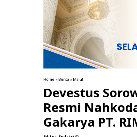
Home
»
Berita
»
Malut
Devestus Soro
Resmi Nahkodai
Gakarya PT. RI
Editor:
Redaksi