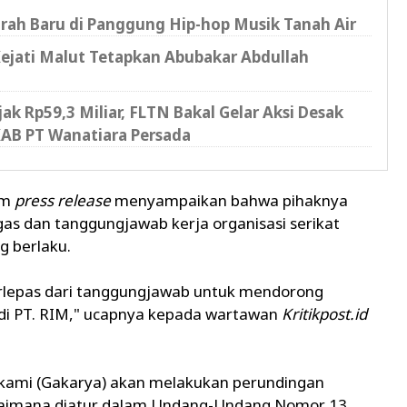
arah Baru di Panggung Hip-hop Musik Tanah Air
Kejati Malut Tetapkan Abubakar Abdullah
k Rp59,3 Miliar, FLTN Bakal Gelar Aksi Desak
AB PT Wanatiara Persada ‎
am
press release
menyampaikan bahwa pihaknya
s dan tanggungjawab kerja organisasi serikat
g berlaku.
terlepas dari tanggungjawab untuk mendorong
 di PT. RIM," ucapnya kepada wartawan
Kritikpost.id
 kami (Gakarya) akan melakukan perundingan
agaimana diatur dalam Undang-Undang Nomor 13