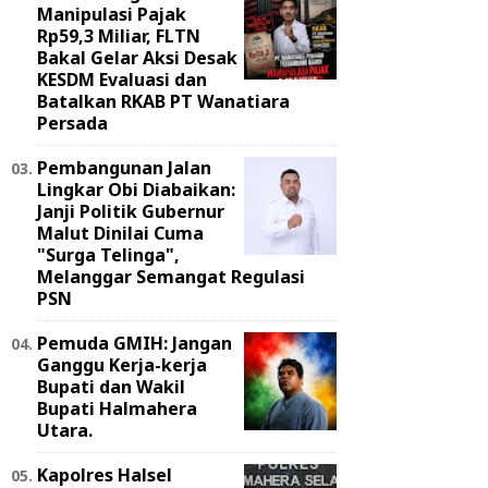
Manipulasi Pajak
Rp59,3 Miliar, FLTN
Bakal Gelar Aksi Desak
KESDM Evaluasi dan
Batalkan RKAB PT Wanatiara
Persada ‎
Pembangunan Jalan
Lingkar Obi Diabaikan:
Janji Politik Gubernur
Malut Dinilai Cuma
"Surga Telinga",
Melanggar Semangat Regulasi
PSN ‎
Pemuda GMIH: Jangan
Ganggu Kerja-kerja
Bupati dan Wakil
Bupati Halmahera
Utara.
Kapolres Halsel