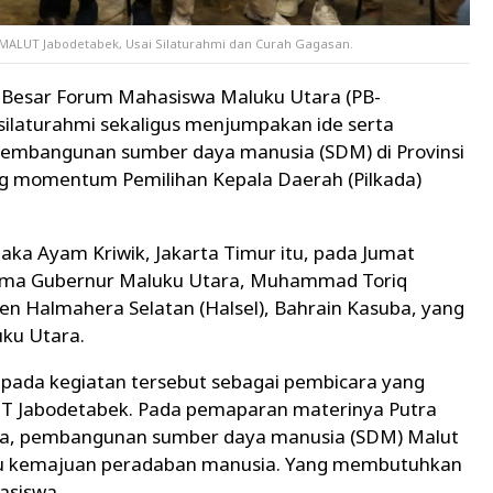
LUT Jabodetabek, Usai Silaturahmi dan Curah Gagasan.
 Besar Forum Mahasiswa Maluku Utara (PB-
silaturahmi sekaligus menjumpakan ide serta
pembangunan sumber daya manusia (SDM) di Provinsi
g momentum Pemilihan Kepala Daerah (Pilkada)
taka Ayam Kriwik, Jakarta Timur itu, pada Jumat
ertama Gubernur Maluku Utara, Muhammad Toriq
n Halmahera Selatan (Halsel), Bahrain Kasuba, yang
ku Utara.
ada kegiatan tersebut sebagai pembicara yang
T Jabodetabek. Pada pemaparan materinya Putra
wa, pembangunan sumber daya manusia (SDM) Malut
atu kemajuan peradaban manusia. Yang membutuhkan
asiswa.