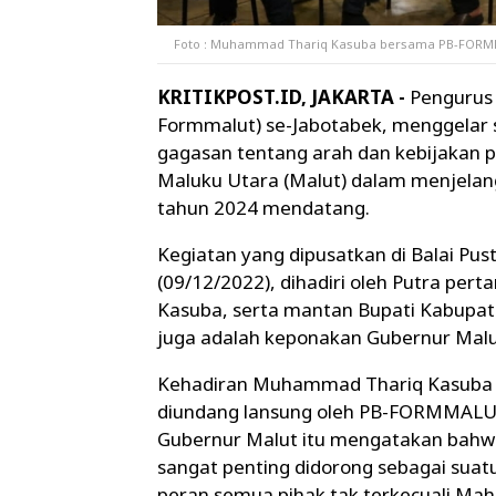
Foto : Muhammad Thariq Kasuba bersama PB-FORMMA
KRITIKPOST.ID, JAKARTA -
Pengurus
Formmalut) se-Jabotabek, menggelar 
gagasan tentang arah dan kebijakan 
Maluku Utara (Malut) dalam menjelan
tahun 2024 mendatang.
Kegiatan yang dipusatkan di Balai Pus
(09/12/2022), dihadiri oleh Putra p
Kasuba, serta mantan Bupati Kabupate
juga adalah keponakan Gubernur Malu
Kehadiran Muhammad Thariq Kasuba p
diundang lansung oleh PB-FORMMALU
Gubernur Malut itu mengatakan bah
sangat penting didorong sebagai su
peran semua pihak tak terkecuali Mah