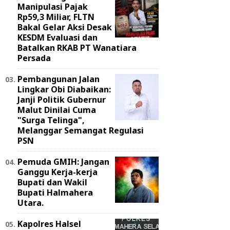
Manipulasi Pajak
Rp59,3 Miliar, FLTN
Bakal Gelar Aksi Desak
KESDM Evaluasi dan
Batalkan RKAB PT Wanatiara
Persada ‎
Pembangunan Jalan
Lingkar Obi Diabaikan:
Janji Politik Gubernur
Malut Dinilai Cuma
"Surga Telinga",
Melanggar Semangat Regulasi
PSN ‎
Pemuda GMIH: Jangan
Ganggu Kerja-kerja
Bupati dan Wakil
Bupati Halmahera
Utara.
Kapolres Halsel