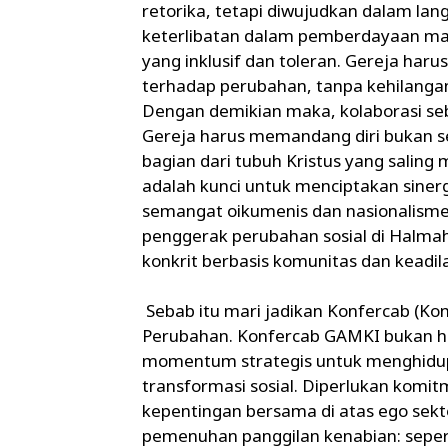
retorika, tetapi diwujudkan dalam lang
keterlibatan dalam pemberdayaan mas
yang inklusif dan toleran. Gereja haru
terhadap perubahan, tanpa kehilangan 
Dengan demikian maka, kolaborasi s
Gereja harus memandang diri bukan seb
bagian dari tubuh Kristus yang salin
adalah kunci untuk menciptakan sine
semangat oikumenis dan nasionalisme
penggerak perubahan sosial di Halma
konkrit berbasis komunitas dan keadila
Sebab itu mari jadikan Konfercab (Ko
Perubahan. Konfercab GAMKI bukan h
momentum strategis untuk menghidup
transformasi sosial. Diperlukan komi
kepentingan bersama di atas ego sekto
pemenuhan panggilan kenabian: sep