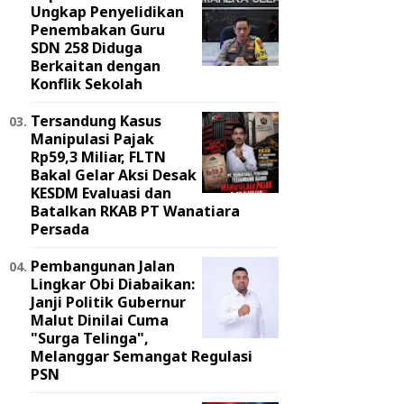
Ungkap Penyelidikan
Penembakan Guru
SDN 258 Diduga
Berkaitan dengan
Konflik Sekolah
Tersandung Kasus
Manipulasi Pajak
Rp59,3 Miliar, FLTN
Bakal Gelar Aksi Desak
KESDM Evaluasi dan
Batalkan RKAB PT Wanatiara
Persada ‎
Pembangunan Jalan
Lingkar Obi Diabaikan:
Janji Politik Gubernur
Malut Dinilai Cuma
"Surga Telinga",
Melanggar Semangat Regulasi
PSN ‎