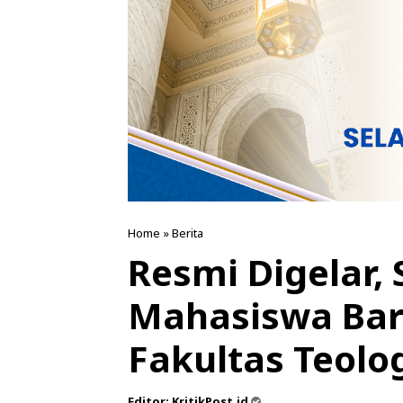
Home
»
Berita
Resmi Digelar,
Mahasiswa Baru
Fakultas Teolo
Editor:
KritikPost.id