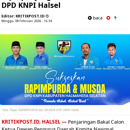
DPD KNPI Halsel
Editor:
KRITIKPOST.ID
baca
Minggu, 08 Februari 2026 - 16.34
Foto: Flayer RAPIMPURDA dan MUSDA DPD KNPI Halsel
KRITIKPOST.ID, HALSEL —
Penjaringan Bakal Calon
Ketua Dewan Pengurus Daerah Komite Nasional