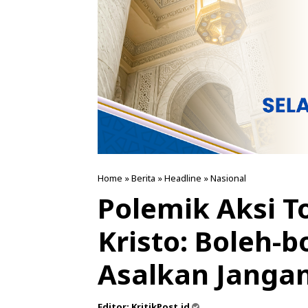
Home
»
Berita
»
Headline
»
Nasional
Polemik Aksi To
Kristo: Boleh-b
Asalkan Jangan
Editor:
KritikPost.id