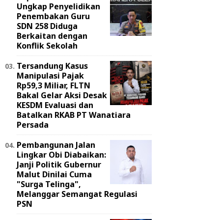
Ungkap Penyelidikan
Penembakan Guru
SDN 258 Diduga
Berkaitan dengan
Konflik Sekolah
Tersandung Kasus
Manipulasi Pajak
Rp59,3 Miliar, FLTN
Bakal Gelar Aksi Desak
KESDM Evaluasi dan
Batalkan RKAB PT Wanatiara
Persada ‎
Pembangunan Jalan
Lingkar Obi Diabaikan:
Janji Politik Gubernur
Malut Dinilai Cuma
"Surga Telinga",
Melanggar Semangat Regulasi
PSN ‎