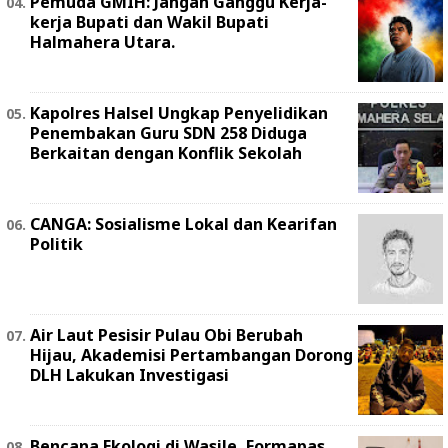
Pemuda GMIH: Jangan Ganggu Kerja-
kerja Bupati dan Wakil Bupati
Halmahera Utara.
Kapolres Halsel Ungkap Penyelidikan
Penembakan Guru SDN 258 Diduga
Berkaitan dengan Konflik Sekolah
CANGA: Sosialisme Lokal dan Kearifan
Politik
Air Laut Pesisir Pulau Obi Berubah
Hijau, Akademisi Pertambangan Dorong
DLH Lakukan Investigasi
Bencana Ekologi di Wasile, Formapas