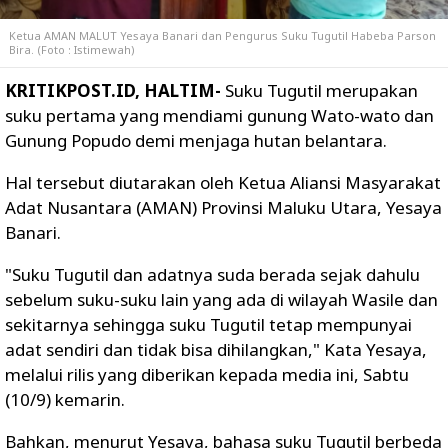
Ketua AMAN MALUT Yesaya Banari dan Pengurus Suku Tugutil Habeba Parson
Bira. (Foto : Istimewah)
KRITIKPOST.ID, HALTIM-
Suku Tugutil merupakan
suku pertama yang mendiami gunung Wato-wato dan
Gunung Popudo demi menjaga hutan belantara.
Hal tersebut diutarakan oleh Ketua Aliansi Masyarakat
Adat Nusantara (AMAN) Provinsi Maluku Utara, Yesaya
Banari.
"Suku Tugutil dan adatnya suda berada sejak dahulu
sebelum suku-suku lain yang ada di wilayah Wasile dan
sekitarnya sehingga suku Tugutil tetap mempunyai
adat sendiri dan tidak bisa dihilangkan," Kata Yesaya,
melalui rilis yang diberikan kepada media ini, Sabtu
(10/9) kemarin.
Bahkan, menurut Yesaya, bahasa suku Tugutil berbeda