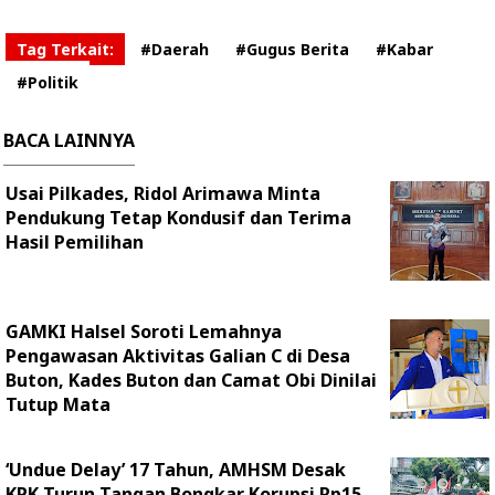
Tag Terkait:
#Daerah
#Gugus Berita
#Kabar
#Politik
BACA LAINNYA
Usai Pilkades, Ridol Arimawa Minta
Pendukung Tetap Kondusif dan Terima
Hasil Pemilihan
GAMKI Halsel Soroti Lemahnya
Pengawasan Aktivitas Galian C di Desa
Buton, Kades Buton dan Camat Obi Dinilai
Tutup Mata
‎‘Undue Delay’ 17 Tahun, AMHSM Desak
KPK Turun Tangan Bongkar Korupsi Rp15